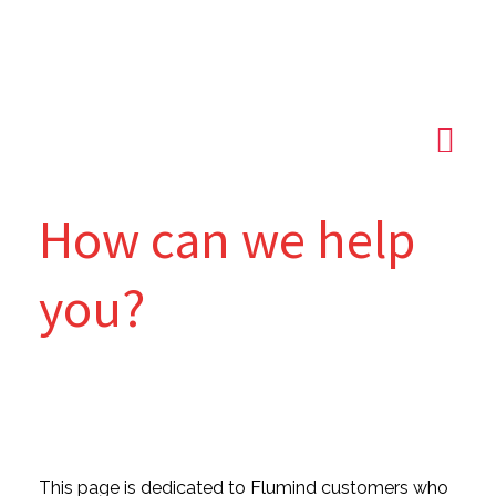
HOW IT WORK
CONTACT US
How can we help
you?
This page is dedicated to Flumind customers who