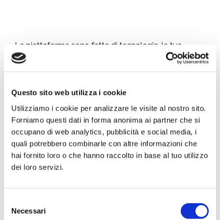
Le piattaforme sono fatte di tecnologie, la tua
azienda, però, è fatta di persone.
Flumind è tecnologia che pensa alle persone:
Questo sito web utilizza i cookie
a te
che devi gestire tanti processi diversi,
Utilizziamo i cookie per analizzare le visite al nostro sito.
dalle comunicazioni al monitoraggio;
Forniamo questi dati in forma anonima ai partner che si
occupano di web analytics, pubblicità e social media, i
ai tecnici informatici
che dovranno
quali potrebbero combinarle con altre informazioni che
integrare il software con i sistemi informativi
hai fornito loro o che hanno raccolto in base al tuo utilizzo
aziendali;
dei loro servizi.
ai collaboratori
, che con questo sistema
avranno un unico punto di riferimento per
Selezione
tutta la formazione, online e in aula, e
Necessari
del
potranno fruire di contenuti in tutta semplicità.